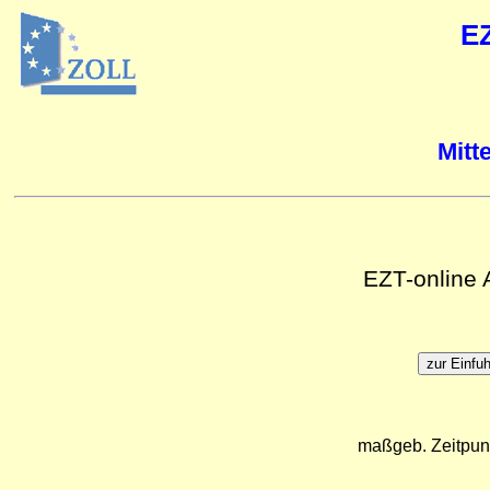
E
Mitt
EZT-online
maßgeb. Zeitpun