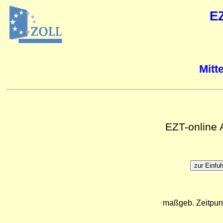
E
Mitt
EZT-online
maßgeb. Zeitpun