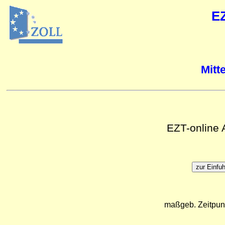
E
Mitt
EZT-online
maßgeb. Zeitpun