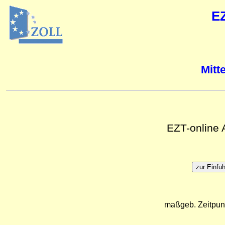
E
Mitt
EZT-online
maßgeb. Zeitpun