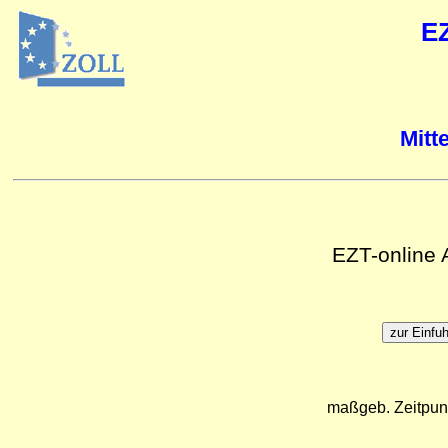
E
Mitt
EZT-online
maßgeb. Zeitpun