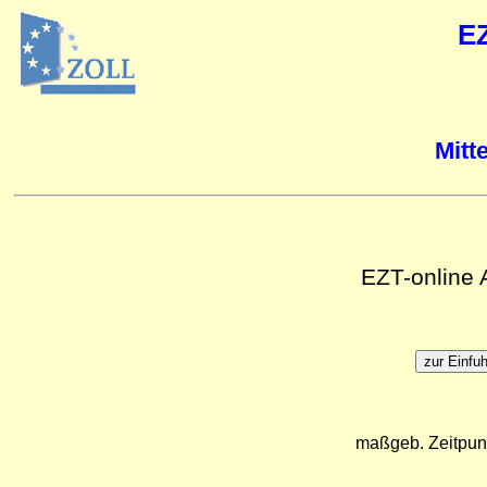
E
Mitt
EZT-online
maßgeb. Zeitpun