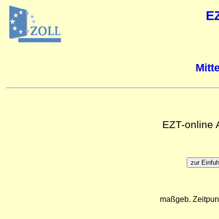
E
Mitt
EZT-online
maßgeb. Zeitpun