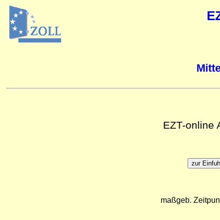
E
Mitt
EZT-online
maßgeb. Zeitpun