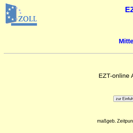
E
Mitt
EZT-online
maßgeb. Zeitpun