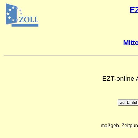
E
Mitt
EZT-online
maßgeb. Zeitpun