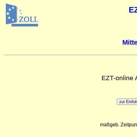
E
Mitt
EZT-online
maßgeb. Zeitpun