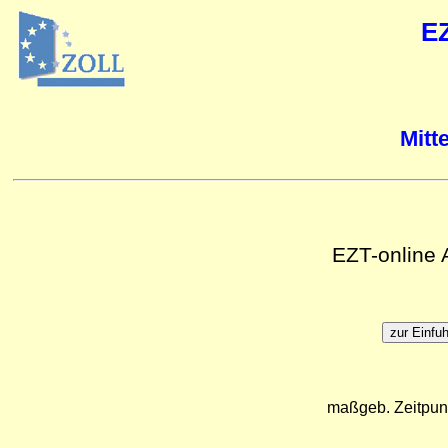
E
Mitt
EZT-online
maßgeb. Zeitpun