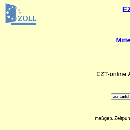
E
Mitt
EZT-online
maßgeb. Zeitpun