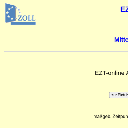
E
Mitt
EZT-online
maßgeb. Zeitpun