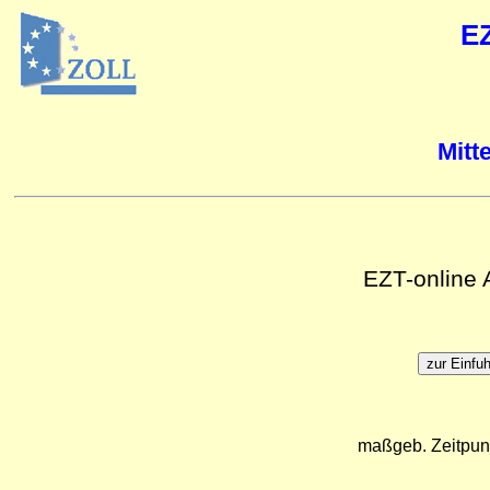
E
Mitt
EZT-online
maßgeb. Zeitpun