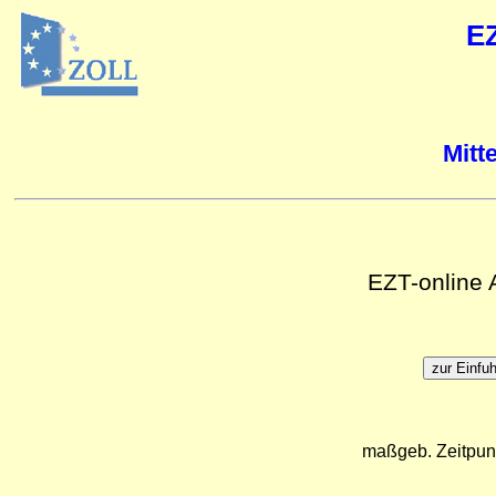
E
Mitt
EZT-online
maßgeb. Zeitpun