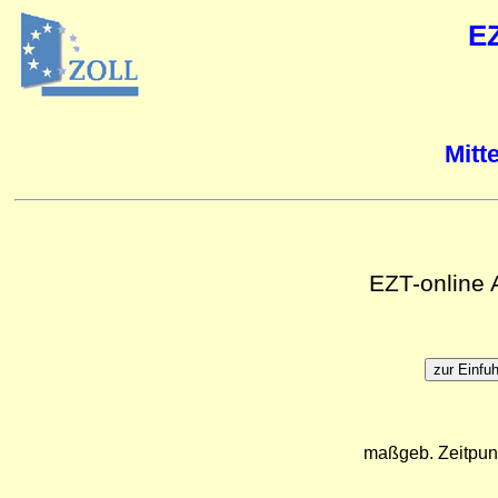
E
Mitt
EZT-online
maßgeb. Zeitpun