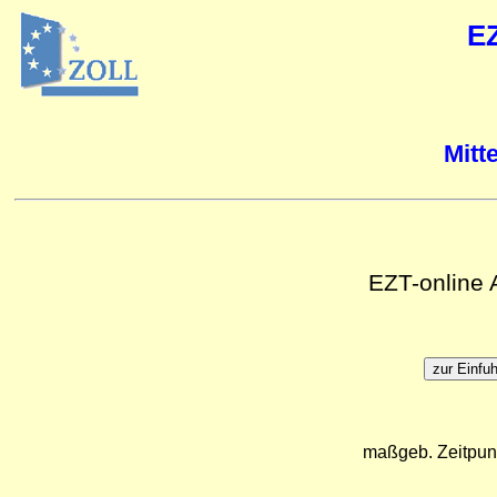
E
Mitt
EZT-online
maßgeb. Zeitpun