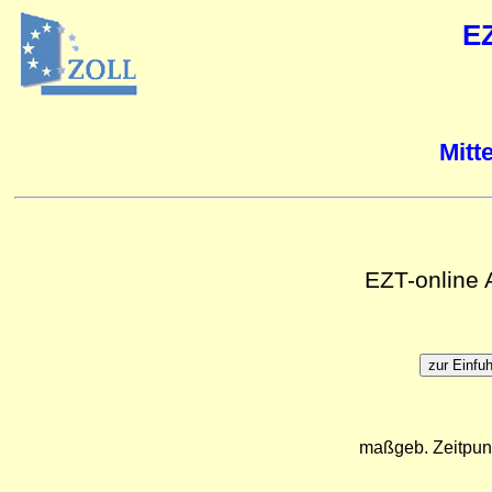
E
Mitt
EZT-online
maßgeb. Zeitpun