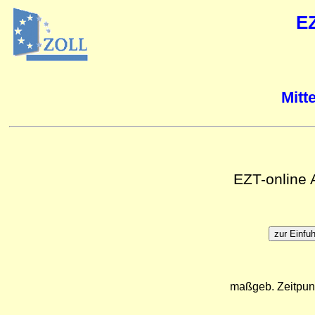
E
Mitt
EZT-online
maßgeb. Zeitpun