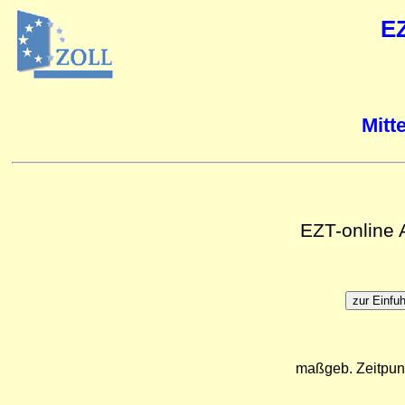
E
Mitt
EZT-online
maßgeb. Zeitpun