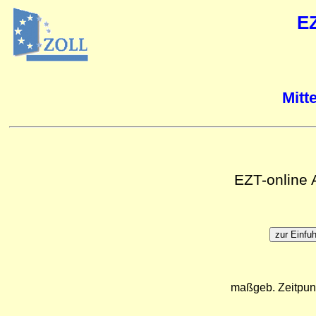
E
Mitt
EZT-online
maßgeb. Zeitpun