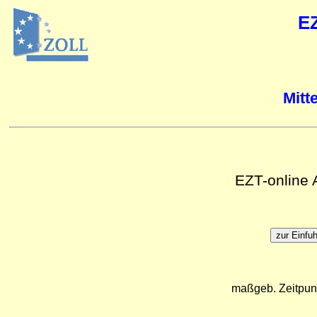
E
Mitt
EZT-online
maßgeb. Zeitpun