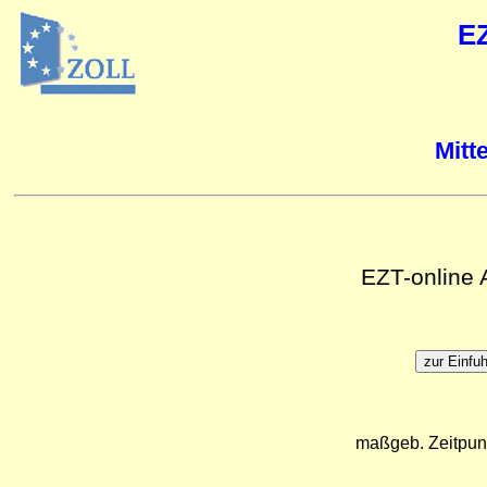
E
Mitt
EZT-online
maßgeb. Zeitpun