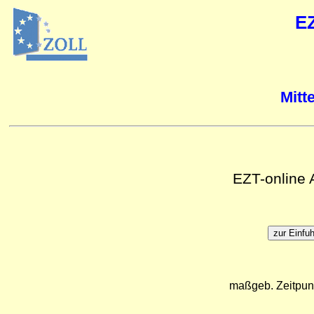
E
Mitt
EZT-online
maßgeb. Zeitpun