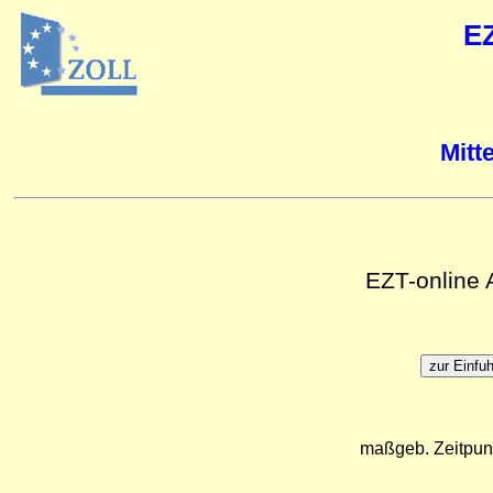
E
Mitt
EZT-online
maßgeb. Zeitpun