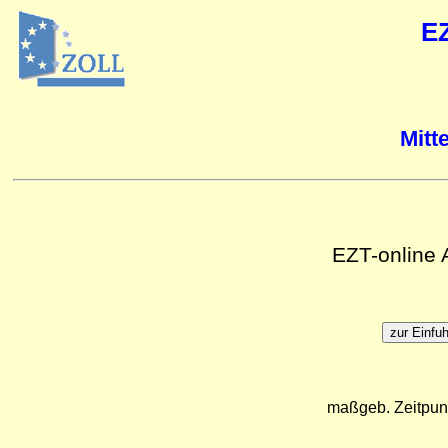
E
Mitt
EZT-online
maßgeb. Zeitpun