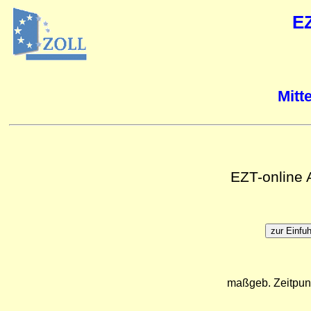
E
Mitt
EZT-online
maßgeb. Zeitpun