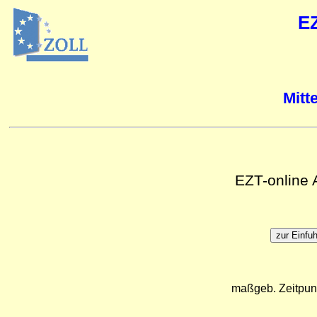
E
Mitt
EZT-online
maßgeb. Zeitpun