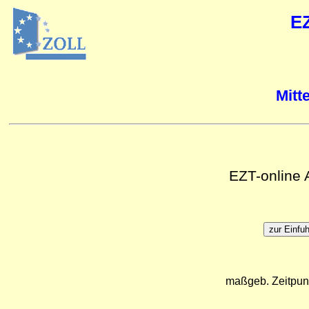
E
Mitt
EZT-online
maßgeb. Zeitpun