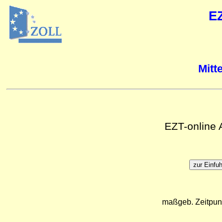
E
Mitt
EZT-online
maßgeb. Zeitpun