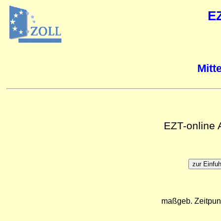
E
Mitt
EZT-online
maßgeb. Zeitpun