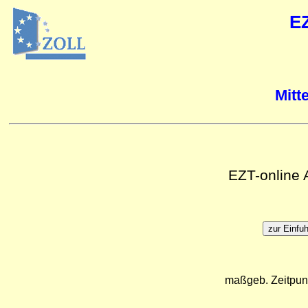
E
Mitt
EZT-online
maßgeb. Zeitpun