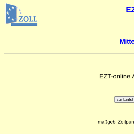
E
Mitt
EZT-online
maßgeb. Zeitpun