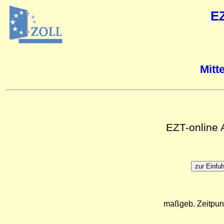
E
Mitt
EZT-online
maßgeb. Zeitpun