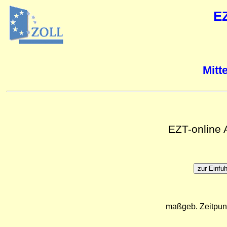
E
Mitt
EZT-online
maßgeb. Zeitpun