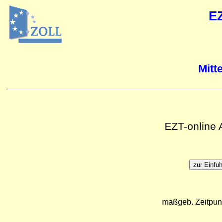
E
Mitt
EZT-online
maßgeb. Zeitpun