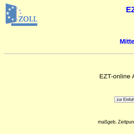
E
Mitt
EZT-online
maßgeb. Zeitpun