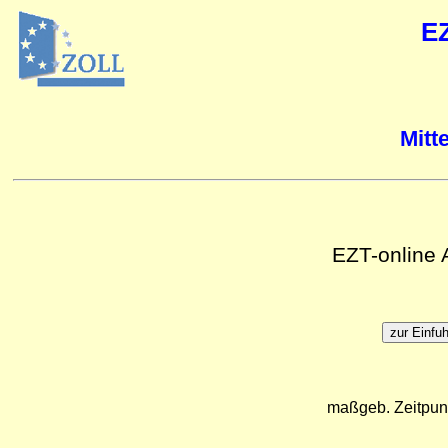
E
Mitt
EZT-online
maßgeb. Zeitpun