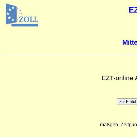
E
Mitt
EZT-online
maßgeb. Zeitpun