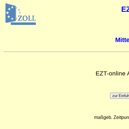
E
Mitt
EZT-online
maßgeb. Zeitpun