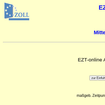
E
Mitt
EZT-online
maßgeb. Zeitpun