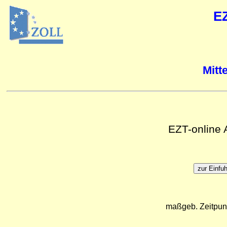
E
Mitt
EZT-online
maßgeb. Zeitpun