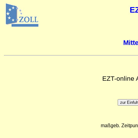
E
Mitt
EZT-online
maßgeb. Zeitpun