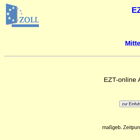
E
Mitt
EZT-online
maßgeb. Zeitpun