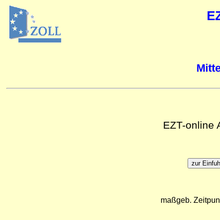
E
Mitt
EZT-online
maßgeb. Zeitpun