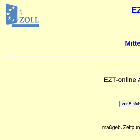
E
Mitt
EZT-online
maßgeb. Zeitpun