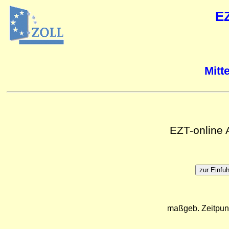
E
Mitt
EZT-online
maßgeb. Zeitpun