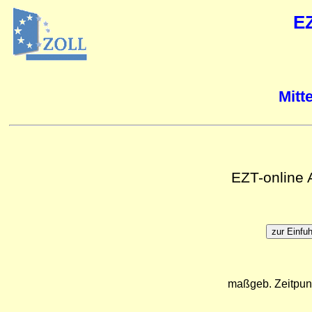
E
Mitt
EZT-online
maßgeb. Zeitpun