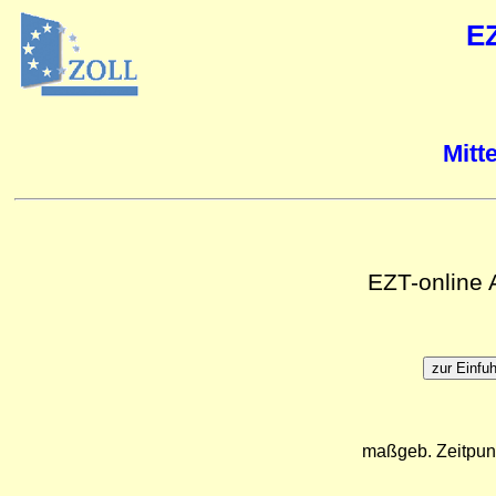
E
Mitt
EZT-online
maßgeb. Zeitpun